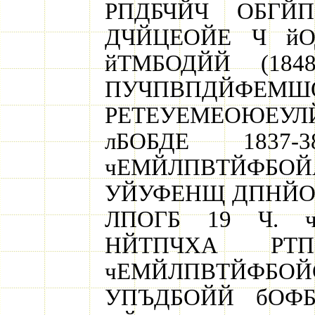
РПДБЧЙЧ ОБГЙ
ДЧЙЦЕОЙЕ Ч йОД
йТМБОДЙЙ (184
ПУЧПВПДЙФ
РЕТЕУЕМЕОЮЕУЛ
лБОБДЕ 183
чЕМЙЛПВТЙФБ
УЙУФЕНЩ ДПНЙОЙП
ЛПОГБ 19 Ч. 
НЙТПЧХА РТП
чЕМЙЛПВТЙФБОЙ
УПЪДБОЙЙ бОФ