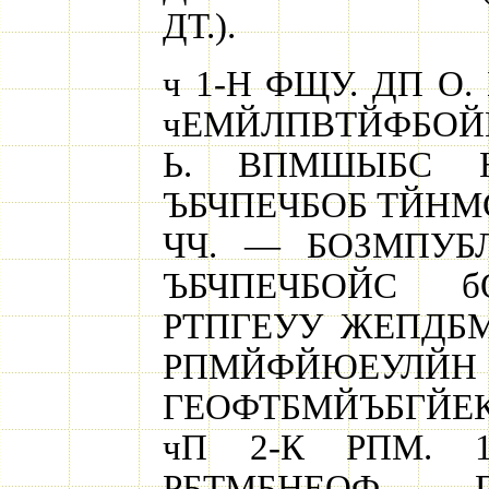
ДТ.).
ч 1-Н ФЩУ. ДП О
чЕМЙЛПВТЙФБОЙЙ
Ь. ВПМШЫБС 
ЪБЧПЕЧБОБ ТЙНМС
ЧЧ. — БОЗМПУБ
ЪБЧПЕЧБОЙС 
РТПГЕУУ ЖЕПДБ
РПМЙФЙЮЕУЛЙН
ГЕОФТБМЙЪБГЙЕ
чП 2-К РПМ. 
РБТМБНЕОФ, 