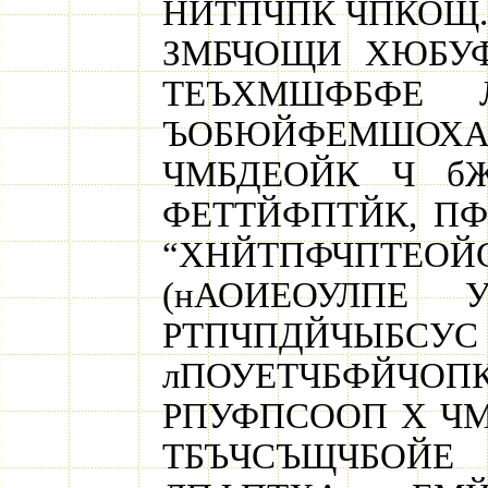
НЙТПЧПК ЧПКОЩ.
ЗМБЧОЩИ ХЮБУФ
ТЕЪХМШФБФЕ 
ЪОБЮЙФЕМШОХА 
ЧМБДЕОЙК Ч 
ФЕТТЙФПТЙК, П
“ХНЙТПФЧПТЕОЙ
(нАОИЕОУЛПЕ 
РТПЧПДЙЧЫБ
лПОУЕТЧБФЙЧОПК 
РПУФПСООП Х ЧМ
ТБЪЧСЪЩЧБОЙ