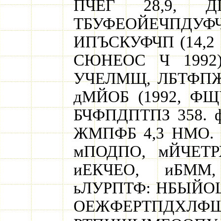
ПЧЕГ 28,9, 
ТБУФЕОЙЕЧПДУФ
ИПЪСКУФЧП (14,2
СЮНЕОС Ч 1992
УЧЕЛМЩ, ЛБТФП
дМЙОБ (1992, ФЩ
БЧФПДПТПЗ 358.
ЖМПФБ 4,3 НМО.
мПОДПО, мЙЧЕТ
иЕКЧЕО, иБММ,
ьЛУРПТФ: НБЫЙО
ОЕЖФЕРТПДХЛФ