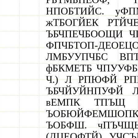
НПОБТИЙС. уФП
жТБОГЙЕК РТЙЧ
ЪБЧПЕЧБООЩИ ЧП
ФПЧБТОП-ДЕ
ЛМБУУПЧБС ВП
фБКМЕТБ ЧПУУФБО
Ч.) Л РПЮФЙ Р
ЪБЧЙУЙНПУФЙ 
вЕМПК ТПЪЩ 
ЪОБЮЙФЕМШОПК
ЪОБФШ. чПЪЧЩ
(ДЦЕОФТЙ), УЧС