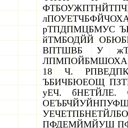
ФТБОУЖПТНЙТП
лПОУЕТЧБФЙЧОХ
рТПДПМЦБМУС Ъ
йТМБОДЙЙ ОБЮБ
ВПТШВБ У жТ
ЛПМПОЙБМШОХА 
18 Ч. РПВЕДП
ЪБИЧБЮЕОЩ ПЗТ
уЕЧ. бНЕТЙЛЕ
ОЕЪБЧЙУЙНПУФШ 
УЕЧЕТПБНЕ
ПФДЕМЙМЙУШ ПФ