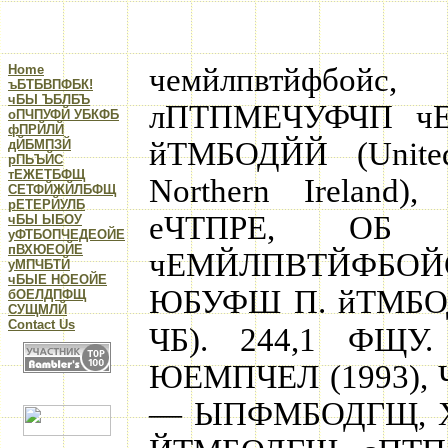
Home
чемйлпвтйфбой
ъБТБВПФБК!
чБЫ ЪБЛБЪ
лПТПМЕЧУФЧП ч
оПЧПУФЙ УБКФБ
фПРЙЛЙ
йТМБОДЙЙ (United
дЙБМПЗЙ
рПЬЪЙС
тЕЖЕТБФЩ
Northern Irelan
CЕТФЙЖЙЛБФЩ
рЕТЕРЙУЛБ
еЧТПРЕ, ОБ 
чБЫ ЫБОУ
уФТБОПЧЕДЕОЙЕ
пВХЮЕОЙЕ
чЕМЙЛПВТЙФБ
уМПЧБТЙ
чБЫЕ НОЕОЙЕ
ЮБУФШ П. йТМБОД
бОЕЛДПФЩ
CУЩМЛЙ
Contact Us
ЧБ). 244,1 ФЩУ
ЮЕМПЧЕЛ (1993),
— ЫПФМБОДГЩ, 