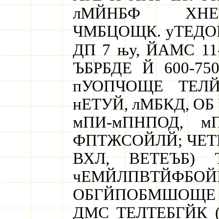
лМЙНБФ ХНЕТ
ЧМБЦОЩК. уТЕДО
ДП 7 њу, ЙАМС 11
ЪБРБДЕ Й 600-7
пУОПЧОЩЕ ТЕЛЙ
нЕТУЙ, лМБКД, ОБ
мПИ-мПНПОД, м
ФПТЖСОЙЛЙ; ЧЕТ
ВХЛ, ВЕТЕЪБ)
чЕМЙЛПВТЙФ
ОБГЙПОБМШОЩЕ 
ДМС ТЕЛТЕБГЙК 