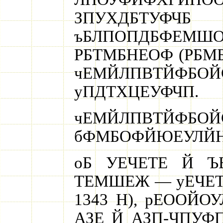
ЗПУХДБТУФЧБ
ъБЛПОПДБФЕМШО
РБТМБНЕОФ (РБМ
чЕМЙЛПВТЙ
уПДТХЦЕУФЧП.
чЕМЙЛПВТ
бФМБОФЙЮЕУЛЙН 
оБ УЕЧЕТЕ Й Ъ
ТЕМШЕЖ — уЕЧЕТ
1343 Н), рЕООЙО
АЗЕ Й АЗП-ЧПУ