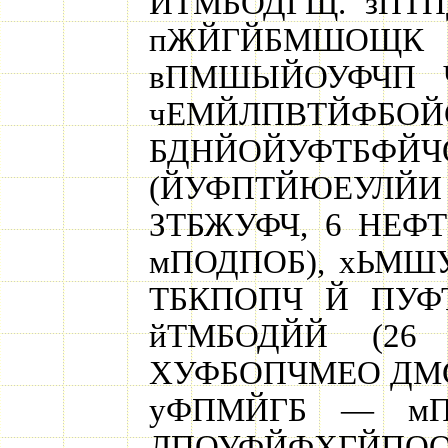
ЙТМБОДГЩ. зПТП
пЖЙГЙБМШОЩ
вПМШЫЙОУФЧП 
чЕМЙЛПВТЙ
БДНЙОЙУФТБФЙ
(ЙУФПТЙЮЕУЛЙИ
ЗТБЖУФЧ, 6 НЕФ
мПОДПОБ), хЬМШУ
ТБКПОПЧ Й ПУФ
йТМБОДЙЙ (26
ХУФБОПЧМЕО ДМС 
уФПМЙГБ — мП
ЛПОУФЙФХГЙП