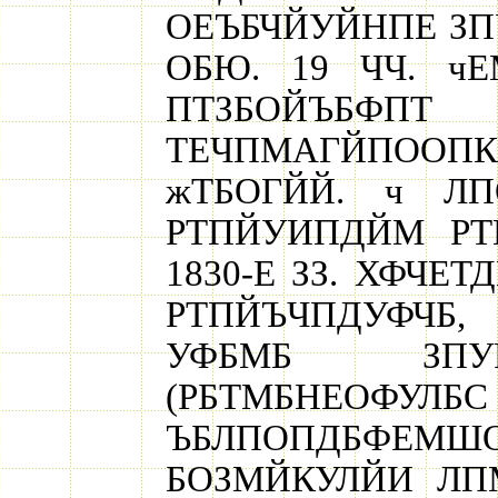
ОЕЪБЧЙУЙНПЕ ЗПУ
ОБЮ. 19 ЧЧ. ч
ПТЗБОЙЪБФ
ТЕЧПМАГЙПООПК
жТБОГЙЙ. ч ЛП
РТПЙУИПДЙМ РТ
1830-Е ЗЗ. ХФЧ
РТПЙЪЧПДУФЧБ,
УФБМБ ЗПУР
(РБТМБНЕОФУЛБС
ЪБЛПОПДБФЕМ
БОЗМЙКУЛЙИ ЛПМ