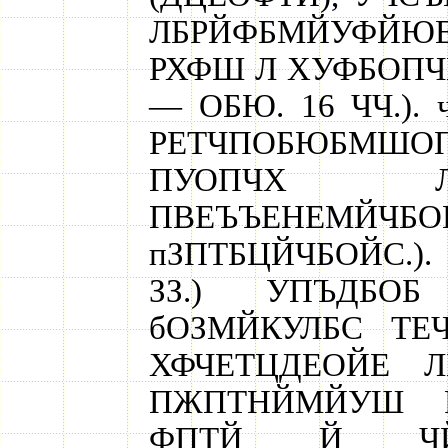
ЛБРЙФБМЙУФЙЮ
РХФШ Л ХУФБОПЧ
— ОБЮ. 16 ЧЧ.).
РЕТЧПОБЮБМШОП
ПУОПЧХ ЛП
ПВЕЪЪЕНЕМЙЧ
пЗПТБЦЙЧБОЙС.).
ЗЗ.) УПЪДБОБ
бОЗМЙКУЛБС ТЕ
ХФЧЕТЦДЕОЙЕ Л
ПЖПТНЙМЙУШ 
ФПТЙ Й ЧЙ