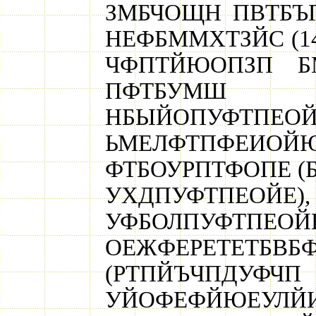
ЗМБЧОЩН ПВТБЪП
НЕФБММХТЗЙС (14
ЧФПТЙЮОПЗП БМ
ПФТБУМШ 
НБЫЙОПУФ
ЬМЕЛФТПФЕИОЙЮ
ФТБОУРПТФОПЕ (
УХДПУФТПЕ
УФБОЛПУФ
ОЕЖФЕРЕТЕТБ
(РТПЙЪЧПД
УЙОФЕФЙЮЕУ