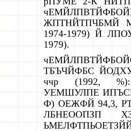
рПУМЕ 2-К НЙТ
чЕМЙЛПВТЙ
ЖПТНЙТПЧБМЙ МЕ
1974-1979) Й ЛПО
1979).
чЕМЙЛПВТЙФ
ТБЪЧЙФБС ЙОДХ
ччр (1992, %
УЕМШУЛПЕ ИПЪСКУ
Ф) ОЕЖФЙ 94,3, Р
ЛБНЕООПЗП Х
ЬМЕЛФТПЬОЕТЗЙ