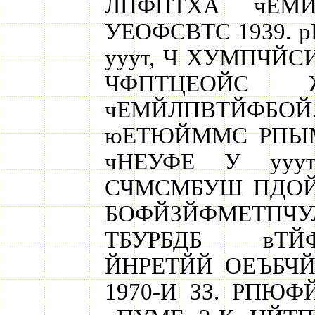
ЛПФПТХА чЕМ
УЕОФСВТС 1939. 
ууут, Ч ХУМПЧЙ
ЧФПТЦЕОЙС 
чЕМЙЛПВТЙФБ
юЕТЮЙММС РПЫМ
чНЕУФЕ У ууу
СЧМСМБУШ ПДОЙ
БОФЙЗЙФМЕТП
ТБУРБДБ вТЙ
ЙНРЕТЙЙ ОЕЪБЧ
1970-И ЗЗ. РПЮ