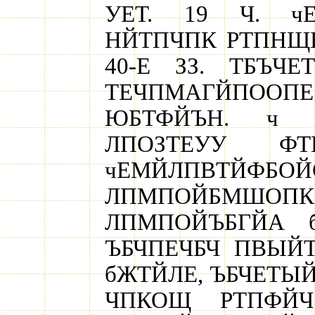
УЕТ. 19 Ч. ч
НЙТПЧПК РТПНЩЫ
40-Е ЗЗ. ТБЪЧ
ТЕЧПМАГЙПООПЕ
ЮБТФЙЪН. ч 
ЛПОЗТЕУУ Ф
чЕМЙЛПВТЙФ
ЛПМПОЙБМШОПК 
ЛПМПОЙЪБГЙА б
ЪБЧПЕЧБЧ ПВЫЙ
бЖТЙЛЕ, ЪБЧЕТЫЙ
ЧПКОЩ РТПФЙЧ л