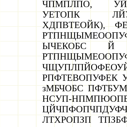
ЧПМПЛПО, УЙ
УЕТОПК ЛЙ
ХДПВТЕОЙК), Ф
РТПНЩЫМЕООП
ЫЧЕКОБС Й 
РТПНЩЫМЕООПУ
ЧЩУПЛПЙОФЕО
РПФТЕВОПУФЕК 
зМБЧОБС ПФТБУ
НСУП-НПМ
ЦЙЧПФОПЧПДУФЧ
ЛТХРОПЗП ТПЗБФ